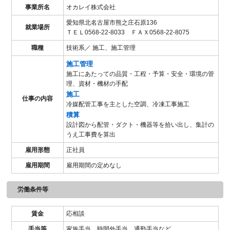
事業所名
オカレイ株式会社
愛知県北名古屋市熊之庄石原136
就業場所
ＴＥＬ0568-22-8033 ＦＡＸ0568-22-8075
職種
技術系／ 施工、施工管理
施工管理
施工にあたっての品質・工程・予算・安全・環境の管
理、資材・機材の手配
施工
仕事の内容
冷媒配管工事を主とした空調、冷凍工事施工
積算
設計図から配管・ダクト・機器等を拾い出し、集計の
うえ工事費を算出
雇用形態
正社員
雇用期間
雇用期間の定めなし
労働条件等
賃金
応相談
手当等
家族手当、時間外手当、通勤手当など